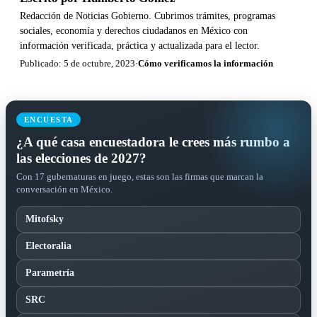
Redacción de Noticias Gobierno. Cubrimos trámites, programas
sociales, economía y derechos ciudadanos en México con
información verificada, práctica y actualizada para el lector.
Publicado: 5 de octubre, 2023
·
Cómo verificamos la información
ENCUESTA
¿A qué casa encuestadora le crees más rumbo a
las elecciones de 2027?
Con 17 gubernaturas en juego, estas son las firmas que marcan la
conversación en México.
Mitofsky
Electoralia
Parametría
SRC