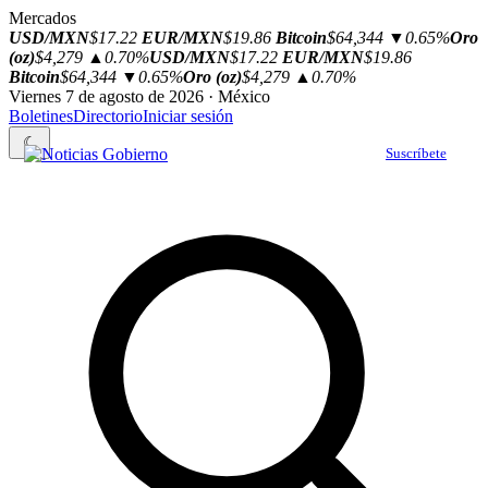
Mercados
USD/MXN
$17.22
EUR/MXN
$19.86
Bitcoin
$64,344
▼0.65%
Oro
(oz)
$4,279
▲0.70%
USD/MXN
$17.22
EUR/MXN
$19.86
Bitcoin
$64,344
▼0.65%
Oro (oz)
$4,279
▲0.70%
Viernes 7 de agosto de 2026 · México
Boletines
Directorio
Iniciar sesión
☾
Suscríbete