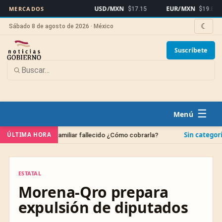
USD/MXN
EUR/MXN
MERCADOS
$17.15
$19.82
☾
Sábado 8 de agosto de 2026 · México
Suscríbete
☰
Sin categoría
ÚLTIMA HORA
 de un familiar fallecido ¿Cómo cobrarla?
¿Cuándo s
ESTATAL
ESTATAL
Morena-Qro prepara
expulsión de diputados