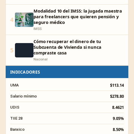
Modalidad 10 del IMSS: la jugada maestra
para freelancers que quieren pensión y
4
seguro médico
IMSS
Cómo recuperar el dinero de tu
Subcuenta de Vivienda si nunca
5
compraste casa
Nacional
INDICADORES
$113.14
UMA
$278.80
Salario mínimo
8.4621
UDIS
9.05%
TIIE 28
8.50%
Banxico