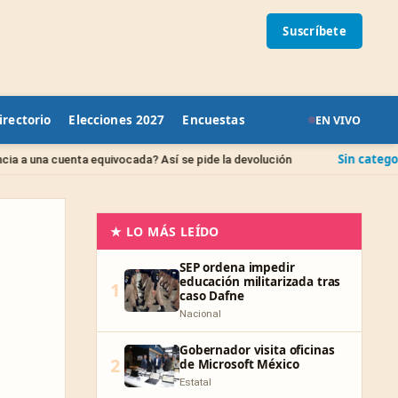
Suscríbete
irectorio
Elecciones 2027
Encuestas
EN VIVO
Sin categoría
ivocada? Así se pide la devolución
IPAB: qué pasa c
★ LO MÁS LEÍDO
SEP ordena impedir
educación militarizada tras
1
caso Dafne
Nacional
Gobernador visita oficinas
2
de Microsoft México
Estatal