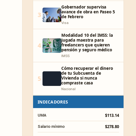
Gobernador supervisa
avance de obra en Paseo 5
3
de Febrero
Visa
Modalidad 10 del IMSS: la
jugada maestra para
4
freelancers que quieren
pensión y seguro médico
IMSS
Cómo recuperar el dinero
de tu Subcuenta de
5
Vivienda si nunca
compraste casa
Nacional
INDICADORES
$113.14
UMA
$278.80
Salario mínimo