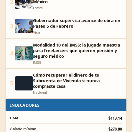
2
México
Estatal
Gobernador supervisa avance de obra en
3
Paseo 5 de Febrero
Visa
Modalidad 10 del IMSS: la jugada maestra
para freelancers que quieren pensión y
4
seguro médico
IMSS
Cómo recuperar el dinero de tu
Subcuenta de Vivienda si nunca
5
compraste casa
Nacional
INDICADORES
$113.14
UMA
$278.80
Salario mínimo