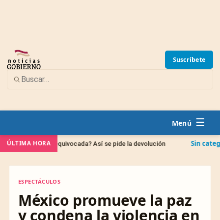
Suscríbete
☰
Sin categoría
ÚLTIMA HORA
enta equivocada? Así se pide la devolución
IPAB: qu
ESPECTÁCULOS
ESPECTÁCULOS
México promueve la paz
y condena la violencia en