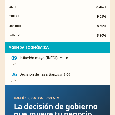
8.4621
UDIS
9.05%
TIIE 28
8.50%
Banxico
3.90%
Inflación
AGENDA ECONÓMICA
09
Inflación mayo (INEGI)
07:00 h
JUN
26
Decisión de tasa Banxico
13:00 h
JUN
BOLETÍN EJECUTIVO · 7:00 A. M.
La decisión de gobierno
que mueve tu negocio,