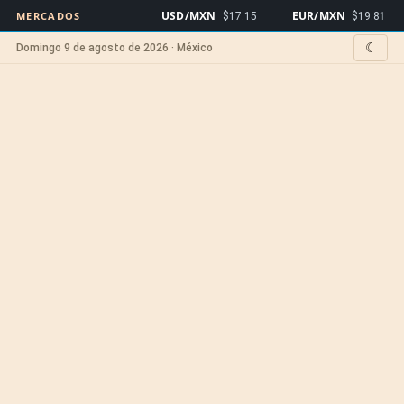
USD/MXN
EUR/MXN
Bi
MERCADOS
$17.15
$19.81
☾
Domingo 9 de agosto de 2026 · México