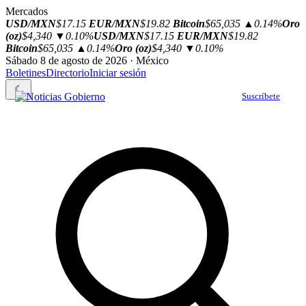
Mercados
USD/MXN
$17.15
EUR/MXN
$19.82
Bitcoin
$65,035
▲0.14%
Oro
(oz)
$4,340
▼0.10%
USD/MXN
$17.15
EUR/MXN
$19.82
Bitcoin
$65,035
▲0.14%
Oro (oz)
$4,340
▼0.10%
Sábado 8 de agosto de 2026 · México
Boletines
Directorio
Iniciar sesión
☾
Suscríbete