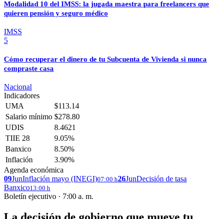
Modalidad 10 del IMSS: la jugada maestra para freelancers que
quieren pensión y seguro médico
IMSS
5
Cómo recuperar el dinero de tu Subcuenta de Vivienda si nunca
compraste casa
Nacional
Indicadores
UMA
$113.14
Salario mínimo
$278.80
UDIS
8.4621
TIIE 28
9.05%
Banxico
8.50%
Inflación
3.90%
Agenda económica
09
Jun
Inflación mayo (INEGI)
26
Jun
Decisión de tasa
07:00 h
Banxico
13:00 h
Boletín ejecutivo · 7:00 a. m.
La decisión de gobierno que mueve tu