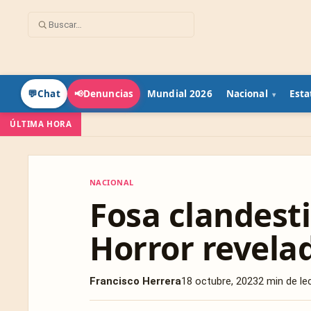
Mundial 2026
Nacional
Esta
💬
Chat
📢
Denuncias
ÚLTIMA HORA
NACIONAL
NACIONAL
Fosa clandest
Horror revela
Francisco Herrera
18 octubre, 2023
2 min de le