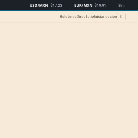
USD/MXN
EUR/MXN
Bitcoin
$17.23
$19.91
$64,336
▼0
Boletines
Directorio
Iniciar sesión
☾