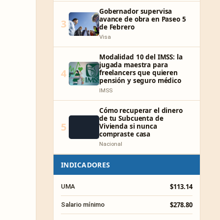
Gobernador supervisa
avance de obra en Paseo 5
3
de Febrero
Visa
Modalidad 10 del IMSS: la
jugada maestra para
4
freelancers que quieren
pensión y seguro médico
IMSS
Cómo recuperar el dinero
de tu Subcuenta de
5
Vivienda si nunca
compraste casa
Nacional
INDICADORES
$113.14
UMA
$278.80
Salario mínimo