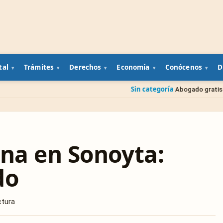
tal
Trámites
Derechos
Economía
Conócenos
D
Sin categoría
Abogado gratis del gobierno: cómo
ina en Sonoyta:
do
ctura