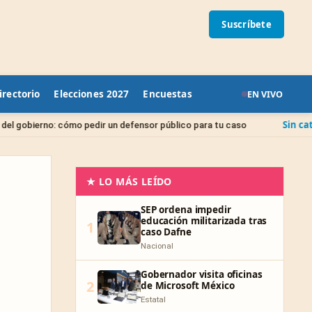
Suscríbete
irectorio
Elecciones 2027
Encuestas
EN VIVO
Sin categoría
 pedir un defensor público para tu caso
Juicio de A
★ LO MÁS LEÍDO
SEP ordena impedir
educación militarizada tras
1
caso Dafne
Nacional
Gobernador visita oficinas
2
de Microsoft México
Estatal