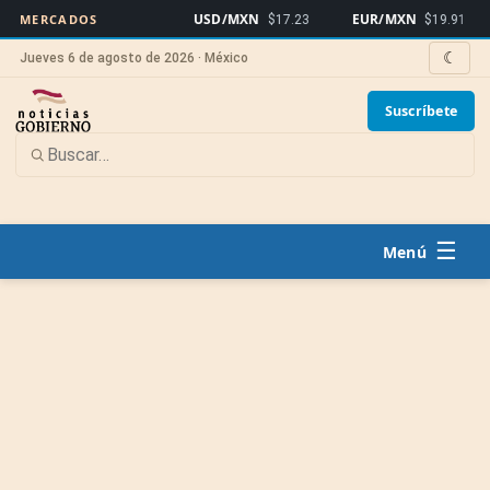
USD/MXN
EUR/MXN
Bi
MERCADOS
$17.23
$19.91
☾
Jueves 6 de agosto de 2026 · México
Suscríbete
☰