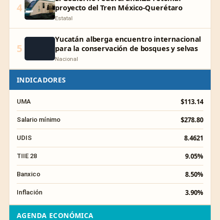
4
proyecto del Tren México-Querétaro
Estatal
Yucatán alberga encuentro internacional
5
para la conservación de bosques y selvas
Nacional
INDICADORES
$113.14
UMA
$278.80
Salario mínimo
8.4621
UDIS
9.05%
TIIE 28
8.50%
Banxico
3.90%
Inflación
AGENDA ECONÓMICA