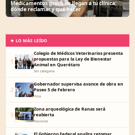
Medicamentos gratis no llegan a tu clínica:
dónde reclamar y qué hacer
★ LO MÁS LEÍDO
Colegio de Médicos Veterinarios presenta
propuestas para la Ley de Bienestar
1
Animal en Querétaro
Sin categoría
Gobernador supervisa avance de obra en
2
Paseo 5 de Febrero
Visa
Zona arqueológica de Ranas será
3
reabierta
Nacional
El Gobierno Federal analiza retomar