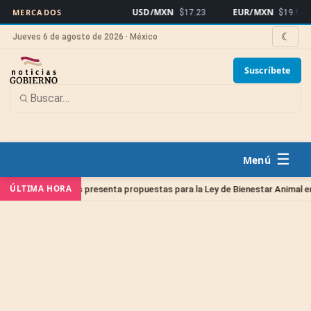
USD/MXN
EUR/MXN
MERCADOS
$17.23
$19.91
☾
Jueves 6 de agosto de 2026 · México
Suscríbete
☰
ÚLTIMA HORA
rinarios presenta propuestas para la Ley de Bienestar Animal en Querétar