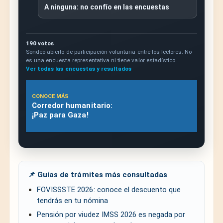
A ninguna: no confío en las encuestas
190 votos
Sondeo abierto de participación voluntaria entre los lectores. No
es una encuesta representativa ni tiene valor estadístico.
Ver todas las encuestas y resultados
CONOCE MÁS
Corredor humanitario:
¡Paz para Gaza!
📌 Guías de trámites más consultadas
FOVISSSTE 2026: conoce el descuento que
tendrás en tu nómina
Pensión por viudez IMSS 2026 es negada por