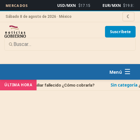
USD/MXN
EUR/MXN
B
MERCADOS
$17.15
$19.82
☾
Sábado 8 de agosto de 2026 · México
Suscríbete
☰
Sin categoría
ÚLTIMA HORA
 un familiar fallecido ¿Cómo cobrarla?
¿Cuándo se b