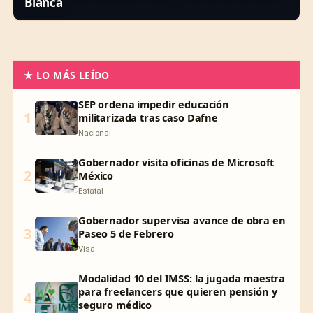
Blanca
★ LO MÁS LEÍDO
SEP ordena impedir educación
1
militarizada tras caso Dafne
Nacional
Gobernador visita oficinas de Microsoft
2
México
Estatal
Gobernador supervisa avance de obra en
3
Paseo 5 de Febrero
Visa
Modalidad 10 del IMSS: la jugada maestra
para freelancers que quieren pensión y
4
seguro médico