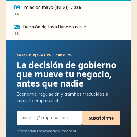
09
Inflación mayo (INEGI)
07:00 h
JUN
26
Decisión de tasa Banxico
13:00 h
JUN
BOLETÍN EJECUTIVO · 7:00 A. M.
La decisión de gobierno
que mueve tu negocio,
antes que nadie
Economía, regulación y trámites traducidos a
impacto empresarial.
Suscribirme
Información responsable e imparcial.