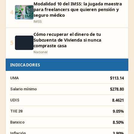
Modalidad 10 del IMSS: la jugada maestra
para freelancers que quieren pensión y
4
seguro médico
IMSS
Cómo recuperar el dinero de tu
Subcuenta de Vivienda si nunca
5
compraste casa
Nacional
INDICADORES
$113.14
UMA
$278.80
Salario mínimo
8.4621
UDIS
9.05%
TIIE 28
8.50%
Banxico
3.90%
Inflación