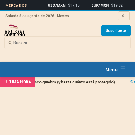
USD/MXN
EUR/MXN
Bitcoin
MERCADOS
$17.15
$19.82
☾
Sábado 8 de agosto de 2026 · México
Suscríbete
☰
Sin categoría
ÚLTIMA HORA
banco quiebra (y hasta cuánto está protegido)
Cuenta