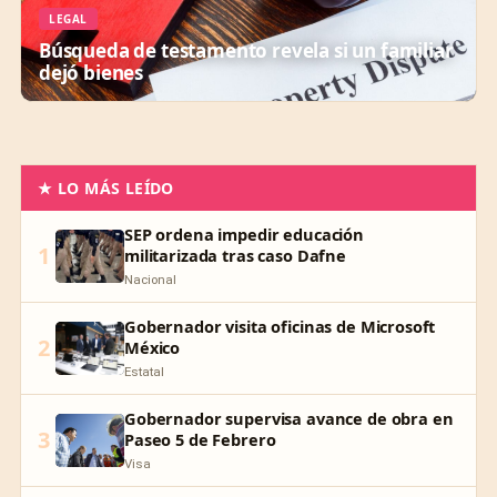
LEGAL
Búsqueda de testamento revela si un familiar
dejó bienes
★ LO MÁS LEÍDO
SEP ordena impedir educación
1
militarizada tras caso Dafne
Nacional
Gobernador visita oficinas de Microsoft
2
México
Estatal
Gobernador supervisa avance de obra en
3
Paseo 5 de Febrero
Visa