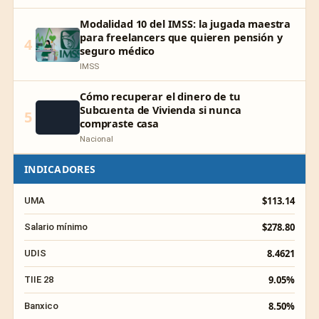
Modalidad 10 del IMSS: la jugada maestra
para freelancers que quieren pensión y
4
seguro médico
IMSS
Cómo recuperar el dinero de tu
Subcuenta de Vivienda si nunca
5
compraste casa
Nacional
INDICADORES
$113.14
UMA
$278.80
Salario mínimo
8.4621
UDIS
9.05%
TIIE 28
8.50%
Banxico