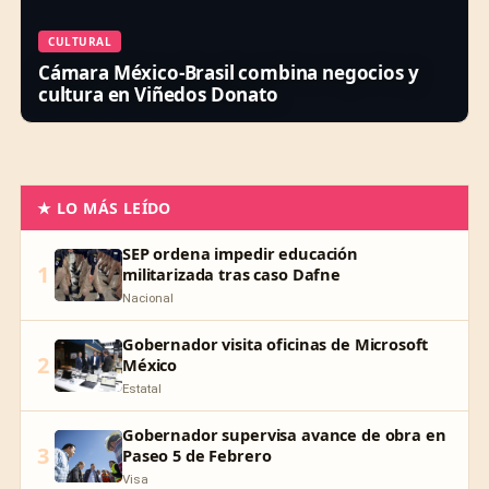
CULTURAL
Cámara México-Brasil combina negocios y
cultura en Viñedos Donato
★ LO MÁS LEÍDO
SEP ordena impedir educación
1
militarizada tras caso Dafne
Nacional
Gobernador visita oficinas de Microsoft
2
México
Estatal
Gobernador supervisa avance de obra en
3
Paseo 5 de Febrero
Visa