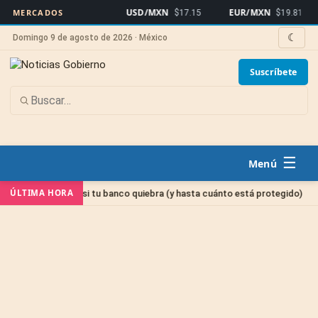
USD/MXN
EUR/MXN
Bi
MERCADOS
$17.15
$19.81
☾
Domingo 9 de agosto de 2026 · México
Suscríbete
☰
Sin cat
ÚLTIMA HORA
inero si tu banco quiebra (y hasta cuánto está protegido)