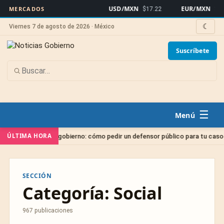
USD/MXN
EUR/MXN
MERCADOS
$17.22
$19.
☾
Viernes 7 de agosto de 2026 · México
Suscríbete
☰
ÚLTIMA HORA
o gratis del gobierno: cómo pedir un defensor público para tu caso
SECCIÓN
Categoría:
Social
967 publicaciones