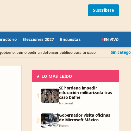
Suscríbete
irectorio
Elecciones 2027
Encuestas
EN VIVO
Sin categoría
r un defensor público para tu caso
Juicio de Amparo:
★ LO MÁS LEÍDO
SEP ordena impedir
educación militarizada tras
1
caso Dafne
Nacional
Gobernador visita oficinas
2
de Microsoft México
Estatal