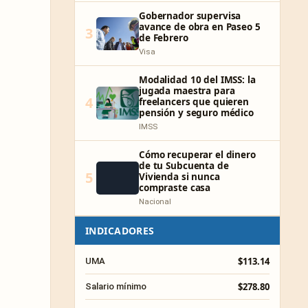
Gobernador supervisa
avance de obra en Paseo 5
3
de Febrero
Visa
Modalidad 10 del IMSS: la
jugada maestra para
4
freelancers que quieren
pensión y seguro médico
IMSS
Cómo recuperar el dinero
de tu Subcuenta de
5
Vivienda si nunca
compraste casa
Nacional
INDICADORES
$113.14
UMA
$278.80
Salario mínimo