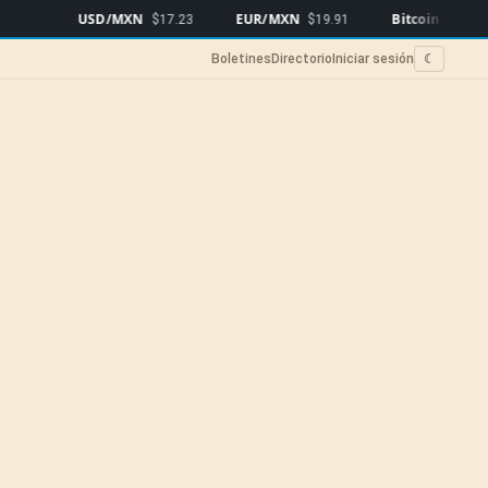
USD/MXN
EUR/MXN
Bitcoin
$17.23
$19.91
$64,470
▼0.49%
Boletines
Directorio
Iniciar sesión
☾