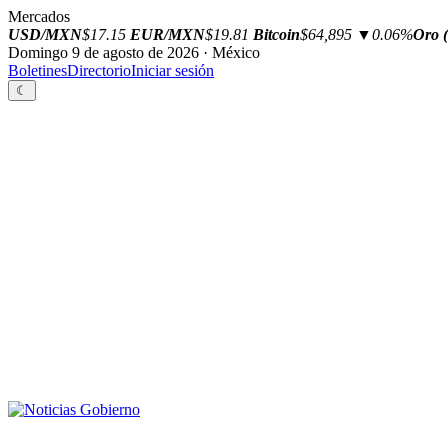
Mercados
USD/MXN
$17.15
EUR/MXN
$19.81
Bitcoin
$64,895
▼0.06%
Oro (
Domingo 9 de agosto de 2026 · México
Boletines
Directorio
Iniciar sesión
☾