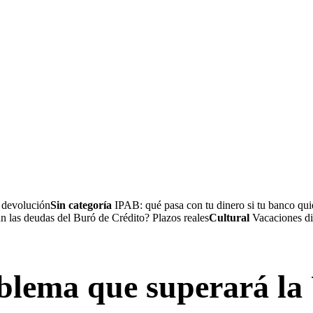
a devolución
Sin categoría
IPAB: qué pasa con tu dinero si tu banco quie
 las deudas del Buró de Crédito? Plazos reales
Cultural
Vacaciones dig
roblema que superará l