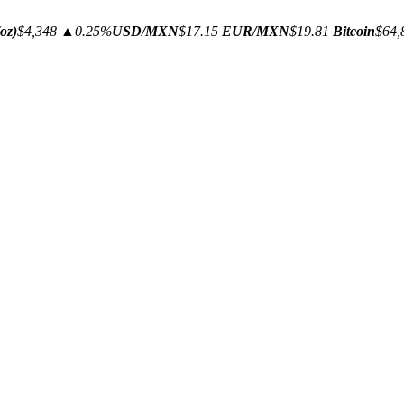
oz)
$4,348
▲0.25%
USD/MXN
$17.15
EUR/MXN
$19.81
Bitcoin
$64,