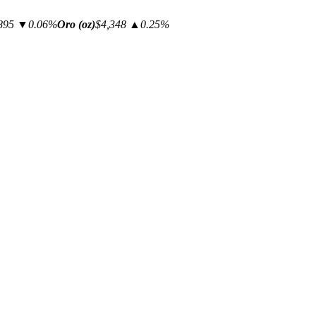
895
▼0.06%
Oro (oz)
$4,348
▲0.25%