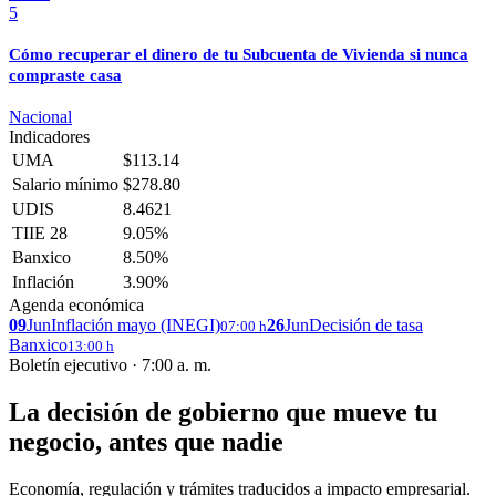
5
Cómo recuperar el dinero de tu Subcuenta de Vivienda si nunca
compraste casa
Nacional
Indicadores
UMA
$113.14
Salario mínimo
$278.80
UDIS
8.4621
TIIE 28
9.05%
Banxico
8.50%
Inflación
3.90%
Agenda económica
09
Jun
Inflación mayo (INEGI)
26
Jun
Decisión de tasa
07:00 h
Banxico
13:00 h
Boletín ejecutivo · 7:00 a. m.
La decisión de gobierno que mueve tu
negocio, antes que nadie
Economía, regulación y trámites traducidos a impacto empresarial.