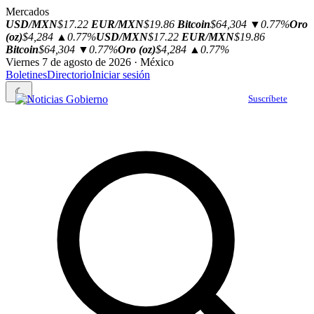
Mercados
USD/MXN
$17.22
EUR/MXN
$19.86
Bitcoin
$64,304
▼0.77%
Oro
(oz)
$4,284
▲0.77%
USD/MXN
$17.22
EUR/MXN
$19.86
Bitcoin
$64,304
▼0.77%
Oro (oz)
$4,284
▲0.77%
Viernes 7 de agosto de 2026 · México
Boletines
Directorio
Iniciar sesión
☾
Suscríbete