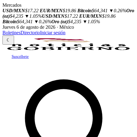
Mercados
USD/MXN
$17.22
EUR/MXN
$19.86
Bitcoin
$64,341
▼0.26%
Oro
(oz)
$4,235
▼1.05%
USD/MXN
$17.22
EUR/MXN
$19.86
Bitcoin
$64,341
▼0.26%
Oro (oz)
$4,235
▼1.05%
Jueves 6 de agosto de 2026 · México
Boletines
Directorio
Iniciar sesión
☾
Suscríbete