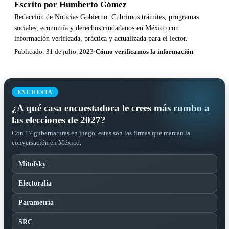
Escrito por
Humberto Gómez
Redacción de Noticias Gobierno. Cubrimos trámites, programas
sociales, economía y derechos ciudadanos en México con
información verificada, práctica y actualizada para el lector.
Publicado: 31 de julio, 2023
·
Cómo verificamos la información
ENCUESTA
¿A qué casa encuestadora le crees más rumbo a
las elecciones de 2027?
Con 17 gubernaturas en juego, estas son las firmas que marcan la
conversación en México.
Mitofsky
Electoralia
Parametría
SRC