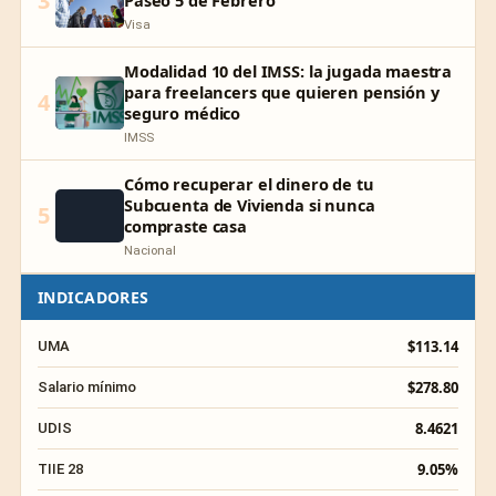
3
Visa
Modalidad 10 del IMSS: la jugada maestra
para freelancers que quieren pensión y
4
seguro médico
IMSS
Cómo recuperar el dinero de tu
Subcuenta de Vivienda si nunca
5
compraste casa
Nacional
INDICADORES
$113.14
UMA
$278.80
Salario mínimo
8.4621
UDIS
9.05%
TIIE 28