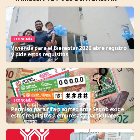
ECONOMÍA
Vivienda para el Bienestar 2026 abre registro
y pide estos requisitos
ECONOMÍA
Permiso para rifa o sorteo ante Segob exige
estos requisitos a empresas y particulares