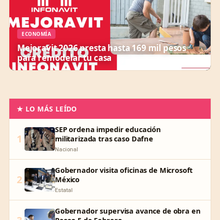
ECONOMÍA
Mejoravit 2026 presta hasta 169 mil pesos
para remodelar tu casa
★ LO MÁS LEÍDO
SEP ordena impedir educación
1
militarizada tras caso Dafne
Nacional
Gobernador visita oficinas de Microsoft
2
México
Estatal
Gobernador supervisa avance de obra en
Paseo 5 de Febrero