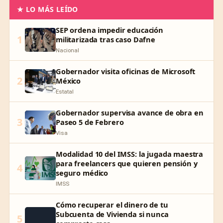
★ LO MÁS LEÍDO
SEP ordena impedir educación
1
militarizada tras caso Dafne
Nacional
Gobernador visita oficinas de Microsoft
2
México
Estatal
Gobernador supervisa avance de obra en
3
Paseo 5 de Febrero
Visa
Modalidad 10 del IMSS: la jugada maestra
para freelancers que quieren pensión y
4
seguro médico
IMSS
Cómo recuperar el dinero de tu
Subcuenta de Vivienda si nunca
5