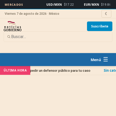
USD/MXN
EUR/MXN
B
MERCADOS
$17.22
$19.86
☾
Viernes 7 de agosto de 2026 · México
Suscríbete
☰
Sin categoría
ÚLTIMA HORA
 cómo pedir un defensor público para tu caso
Juici