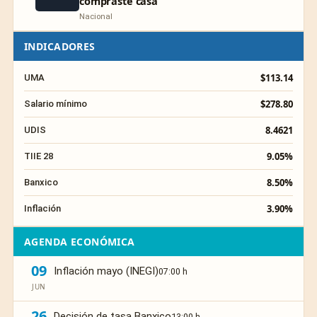
compraste casa
Nacional
INDICADORES
$113.14
UMA
$278.80
Salario mínimo
8.4621
UDIS
9.05%
TIIE 28
8.50%
Banxico
3.90%
Inflación
AGENDA ECONÓMICA
09
Inflación mayo (INEGI)
07:00 h
JUN
26
Decisión de tasa Banxico
13:00 h