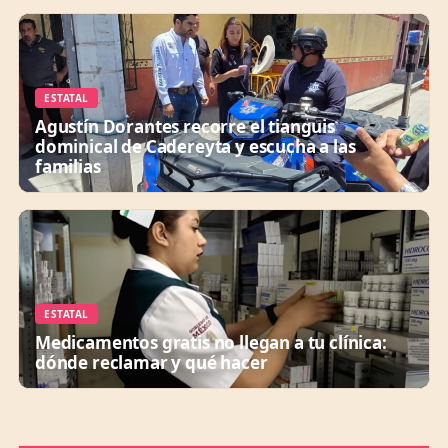
ESTATAL
Agustín Dorantes recorre el tianguis
dominical de Cadereyta y escucha a las
familias
ESTATAL
Medicamentos gratis no llegan a tu clínica:
dónde reclamar y qué hacer