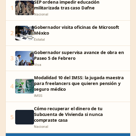
SEP ordena impedir educación
1
militarizada tras caso Dafne
Nacional
Gobernador visita oficinas de Microsoft
2
México
Estatal
Gobernador supervisa avance de obra en
3
Paseo 5 de Febrero
Visa
Modalidad 10 del IMSS: la jugada maestra
para freelancers que quieren pensión y
4
seguro médico
IMSS
Cómo recuperar el dinero de tu
Subcuenta de Vivienda si nunca
5
compraste casa
Nacional