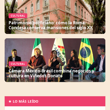
CULTURAL
Patrimonio porfiriano: cómo la Roma-
Condesa conserva mansiones del siglo XX
CULTURAL
Cámara México-Brasil combina negocios y
cultura en Viñedos Donato
★ LO MÁS LEÍDO