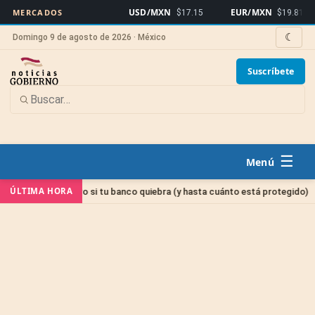
USD/MXN
EUR/MXN
Bi
MERCADOS
$17.15
$19.81
☾
Domingo 9 de agosto de 2026 · México
Suscríbete
☰
Sin ca
ÚLTIMA HORA
 dinero si tu banco quiebra (y hasta cuánto está protegido)