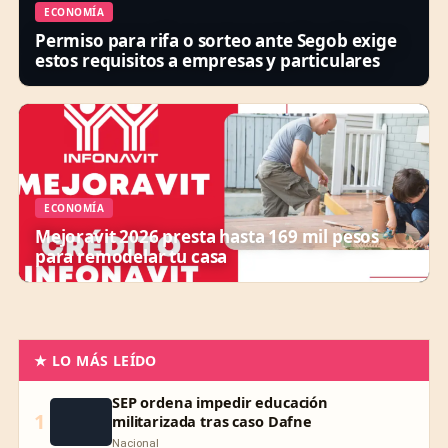
ECONOMÍA
Permiso para rifa o sorteo ante Segob exige
estos requisitos a empresas y particulares
ECONOMÍA
Mejoravit 2026 presta hasta 169 mil pesos
para remodelar tu casa
★ LO MÁS LEÍDO
SEP ordena impedir educación
1
militarizada tras caso Dafne
Nacional