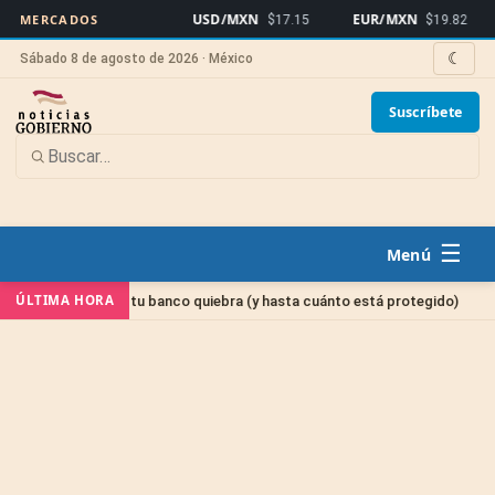
USD/MXN
EUR/MXN
Bit
MERCADOS
$17.15
$19.82
☾
Sábado 8 de agosto de 2026 · México
Suscríbete
☰
Sin catego
ÚLTIMA HORA
ro si tu banco quiebra (y hasta cuánto está protegido)