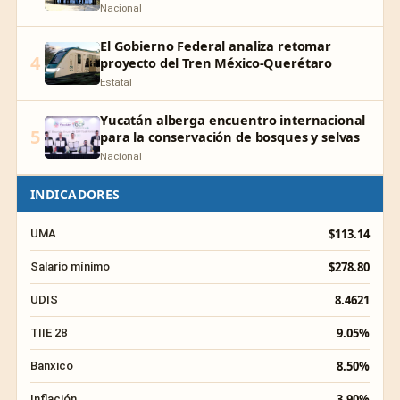
Nacional
El Gobierno Federal analiza retomar
4
proyecto del Tren México-Querétaro
Estatal
Yucatán alberga encuentro internacional
5
para la conservación de bosques y selvas
Nacional
INDICADORES
$113.14
UMA
$278.80
Salario mínimo
8.4621
UDIS
9.05%
TIIE 28
8.50%
Banxico
3.90%
Inflación