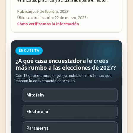
verificada, práctica y actualizada para el lector.
Publicado: 9 de febrero, 2023
·
Última actualización: 22 de marzo, 2023
·
Cómo verificamos la información
ENCUESTA
¿A qué casa encuestadora le crees
más rumbo a las elecciones de 2027?
Con 17 gubernaturas en juego, estas son las firmas que
marcan la conversación en México.
Mitofsky
Electoralia
Parametría