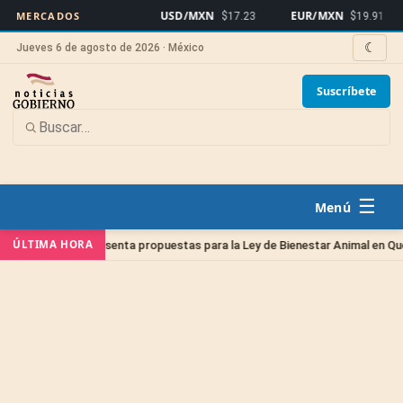
USD/MXN
EUR/MXN
B
MERCADOS
$17.23
$19.91
☾
Jueves 6 de agosto de 2026 · México
Suscríbete
☰
ÚLTIMA HORA
ios presenta propuestas para la Ley de Bienestar Animal en Querétaro