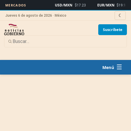
USD/MXN
EUR/MXN
MERCADOS
$17.23
$19.91
☾
Jueves 6 de agosto de 2026 · México
Suscríbete
☰