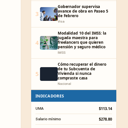
Gobernador supervisa
avance de obra en Paseo 5
3
de Febrero
Visa
Modalidad 10 del IMSS: la
jugada maestra para
4
freelancers que quieren
pensión y seguro médico
IMSS
Cómo recuperar el dinero
de tu Subcuenta de
5
Vivienda si nunca
compraste casa
Nacional
INDICADORES
$113.14
UMA
$278.80
Salario mínimo