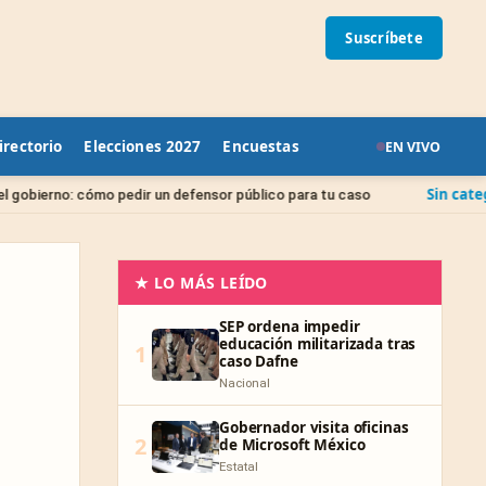
Suscríbete
irectorio
Elecciones 2027
Encuestas
EN VIVO
Sin categoría
o pedir un defensor público para tu caso
Juicio de 
★ LO MÁS LEÍDO
SEP ordena impedir
educación militarizada tras
1
caso Dafne
Nacional
Gobernador visita oficinas
2
de Microsoft México
Estatal