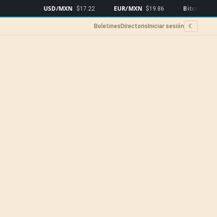
USD/MXN
EUR/MXN
Bitcoin
$17.22
$19.86
$65,072
▲0
Boletines
Directorio
Iniciar sesión
☾