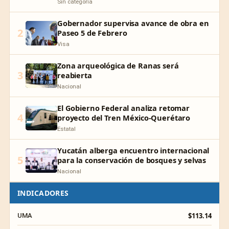
Sin categoría
Gobernador supervisa avance de obra en
2
Paseo 5 de Febrero
Visa
Zona arqueológica de Ranas será
3
reabierta
Nacional
El Gobierno Federal analiza retomar
4
proyecto del Tren México-Querétaro
Estatal
Yucatán alberga encuentro internacional
5
para la conservación de bosques y selvas
Nacional
INDICADORES
$113.14
UMA