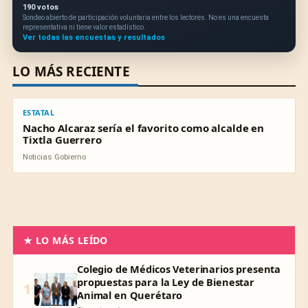
190 votos
Sondeo abierto de participación voluntaria entre los lectores. No es una encuesta
representativa ni tiene valor estadístico.
Ver todas las encuestas y resultados
LO MÁS RECIENTE
ESTATAL
ESTATAL
Nacho Alcaraz sería el favorito como alcalde en
Tixtla Guerrero
Noticias Gobierno
★ LO MÁS LEÍDO
Colegio de Médicos Veterinarios presenta
propuestas para la Ley de Bienestar
1
Animal en Querétaro