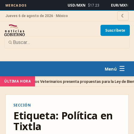
USD/MXN
EUR/MXN
MERCADOS
$17.23
$19
☾
Jueves 6 de agosto de 2026 · México
Suscríbete
☰
ÚLTIMA HORA
egio de Médicos Veterinarios presenta propuestas para la Ley de Bienestar
SECCIÓN
Etiqueta:
Política en
Tixtla