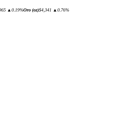
965
▲0.19%
Oro (oz)
$4,341
▲0.76%