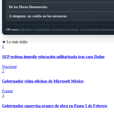
De las Heras Demotecnia
A ninguna: no confío en las encuestas
190 votos
Sondeo abierto de participación voluntaria entre los lectores. No es una encuesta representativa 
★ Lo más leído
1
SEP ordena impedir educación militarizada tras caso Dafne
Nacional
2
Gobernador visita oficinas de Microsoft México
Estatal
3
Gobernador supervisa avance de obra en Paseo 5 de Febrero