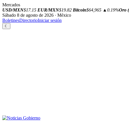
Mercados
USD/MXN
$17.15
EUR/MXN
$19.82
Bitcoin
$64,965
▲0.19%
Oro (
Sábado 8 de agosto de 2026 · México
Boletines
Directorio
Iniciar sesión
☾