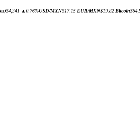
oz)
$4,341
▲0.76%
USD/MXN
$17.15
EUR/MXN
$19.82
Bitcoin
$64,