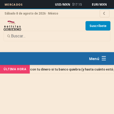
USD/MXN
EUR/MXN
MERCADOS
$17.15
$19.8
☾
Sábado 8 de agosto de 2026 · México
Suscríbete
☰
ÚLTIMA HORA
PAB: qué pasa con tu dinero si tu banco quiebra (y hasta cuánto está prote