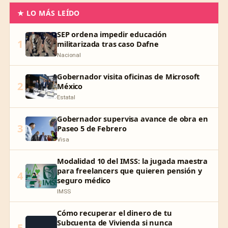
★ LO MÁS LEÍDO
SEP ordena impedir educación
1
militarizada tras caso Dafne
Nacional
Gobernador visita oficinas de Microsoft
2
México
Estatal
Gobernador supervisa avance de obra en
3
Paseo 5 de Febrero
Visa
Modalidad 10 del IMSS: la jugada maestra
para freelancers que quieren pensión y
4
seguro médico
IMSS
Cómo recuperar el dinero de tu
Subcuenta de Vivienda si nunca
5