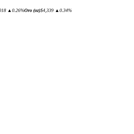
018
▲0.26%
Oro (oz)
$4,339
▲0.34%