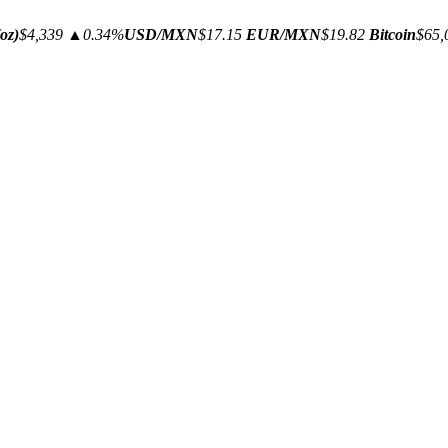
oz)
$4,339
▲0.34%
USD/MXN
$17.15
EUR/MXN
$19.82
Bitcoin
$65,