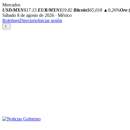
Mercados
USD/MXN
$17.15
EUR/MXN
$19.82
Bitcoin
$65,018
▲0.26%
Oro (
Sábado 8 de agosto de 2026 · México
Boletines
Directorio
Iniciar sesión
☾