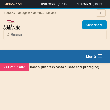
USD/MXN
EUR/MXN
Bitco
MERCADOS
$17.15
$19.82
☾
Sábado 8 de agosto de 2026 · México
Suscríbete
☰
Sin categorí
ÚLTIMA HORA
 si tu banco quiebra (y hasta cuánto está protegido)