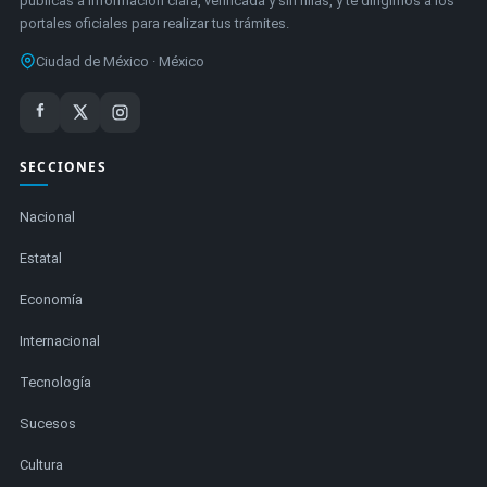
públicas a información clara, verificada y sin filias, y te dirigimos a los
portales oficiales para realizar tus trámites.
Ciudad de México · México
SECCIONES
Nacional
Estatal
Economía
Internacional
Tecnología
Sucesos
Cultura