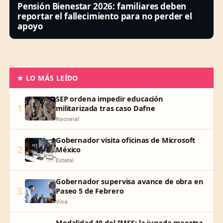
Pensión Bienestar 2026: familiares deben
reportar el fallecimiento para no perder el
apoyo
★ LO MÁS LEÍDO
SEP ordena impedir educación
1
militarizada tras caso Dafne
Nacional
Gobernador visita oficinas de Microsoft
2
México
Estatal
Gobernador supervisa avance de obra en
3
Paseo 5 de Febrero
Visa
Modalidad 10 del IMSS: la jugada maestra