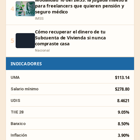
para freelancers que quieren pensión y
4
seguro médico
IMSS
Cómo recuperar el dinero de tu
Subcuenta de Vivienda si nunca
5
compraste casa
Nacional
INDICADORES
$113.14
UMA
$278.80
Salario mínimo
8.4621
UDIS
9.05%
TIIE 28
8.50%
Banxico
3.90%
Inflación