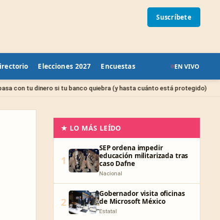
Suscríbete
irectorio
Elecciones 2027
Encuestas
EN VIVO
Sin categor
o si tu banco quiebra (y hasta cuánto está protegido)
★ LO MÁS LEÍDO
SEP ordena impedir
educación militarizada tras
1
caso Dafne
Nacional
Gobernador visita oficinas
2
de Microsoft México
Estatal