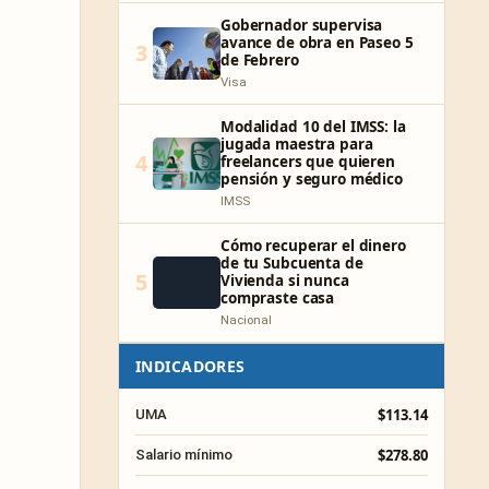
Gobernador supervisa
avance de obra en Paseo 5
3
de Febrero
Visa
Modalidad 10 del IMSS: la
jugada maestra para
4
freelancers que quieren
pensión y seguro médico
IMSS
Cómo recuperar el dinero
de tu Subcuenta de
5
Vivienda si nunca
compraste casa
Nacional
INDICADORES
$113.14
UMA
$278.80
Salario mínimo