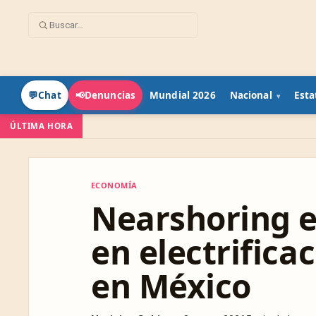
Mundial 2026
Nacional
Esta
💬
Chat
📢
Denuncias
ÚLTIMA HORA
ECONOMÍA
ECONOMÍA
Nearshoring e
en electrific
en México