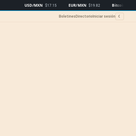
USD/MXN
EUR/MXN
Bitcoin
$17.15
$19.82
$64,976
▼0.3
Boletines
Directorio
Iniciar sesión
☾