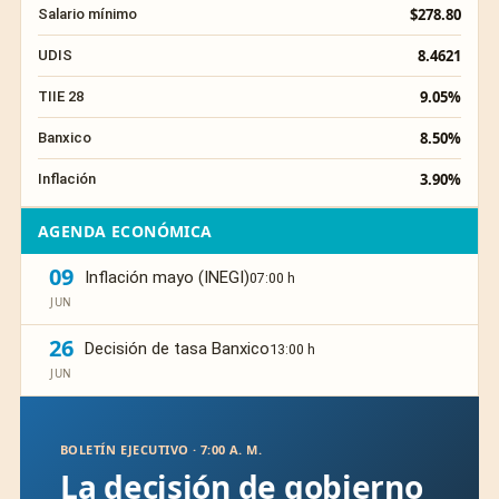
$278.80
Salario mínimo
8.4621
UDIS
9.05%
TIIE 28
8.50%
Banxico
3.90%
Inflación
AGENDA ECONÓMICA
09
Inflación mayo (INEGI)
07:00 h
JUN
26
Decisión de tasa Banxico
13:00 h
JUN
BOLETÍN EJECUTIVO · 7:00 A. M.
La decisión de gobierno