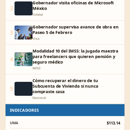
Gobernador visita oficinas de Microsoft
2
México
Estatal
Gobernador supervisa avance de obra en
3
Paseo 5 de Febrero
Visa
Modalidad 10 del IMSS: la jugada maestra
para freelancers que quieren pensión y
4
seguro médico
IMSS
Cómo recuperar el dinero de tu
Subcuenta de Vivienda si nunca
5
compraste casa
Nacional
INDICADORES
$113.14
UMA