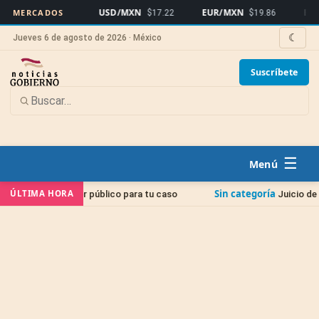
USD/MXN
EUR/MXN
Bitcoin
MERCADOS
$17.22
$19.86
$
☾
Jueves 6 de agosto de 2026 · México
Suscríbete
☰
Sin categoría
ÚLTIMA HORA
nsor público para tu caso
Juicio de Amparo: La guía 