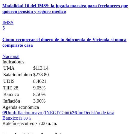
Modalidad 10 del IMSS: la jugada maestra para freelancers que
quieren pensión y seguro médico
IMSS
5
Cómo recuperar el dinero de tu Subcuenta de Vivienda si nunca
compraste casa
Nacional
Indicadores
UMA
$113.14
Salario mínimo
$278.80
UDIS
8.4621
TIIE 28
9.05%
Banxico
8.50%
Inflación
3.90%
Agenda económica
09
Jun
Inflación mayo (INEGI)
26
Jun
Decisión de tasa
07:00 h
Banxico
13:00 h
Boletín ejecutivo · 7:00 a. m.