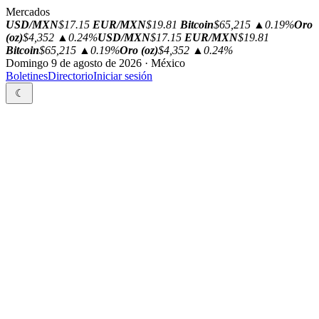
Mercados
USD/MXN
$17.15
EUR/MXN
$19.81
Bitcoin
$65,215
▲0.19%
Oro
(oz)
$4,352
▲0.24%
USD/MXN
$17.15
EUR/MXN
$19.81
Bitcoin
$65,215
▲0.19%
Oro (oz)
$4,352
▲0.24%
Domingo 9 de agosto de 2026 · México
Boletines
Directorio
Iniciar sesión
☾