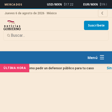
USD/MXN
EUR/MXN
MERCADOS
$17.22
$19.86
☾
Jueves 6 de agosto de 2026 · México
Suscríbete
☰
Sin categoría
ÚLTIMA HORA
erno: cómo pedir un defensor público para tu caso
J