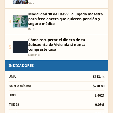
Visa
Modalidad 10 del IMSS: la jugada maestra
para freelancers que quieren pensión y
4
seguro médico
IMSS
Cómo recuperar el dinero de tu
Subcuenta de Vivienda si nunca
5
compraste casa
Nacional
INDICADORES
$113.14
UMA
$278.80
Salario mínimo
8.4621
UDIS
9.05%
TIIE 28