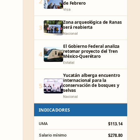
2
de Febrero
Visa
Zona arqueológica de Ranas
3
será reabierta
Nacional
El Gobierno Federal analiza
retomar proyecto del Tren
4
México-Querétaro
Estatal
Yucatán alberga encuentro
internacional para la
5
conservación de bosques y
selvas
Nacional
INDICADORES
$113.14
UMA
$278.80
Salario mínimo