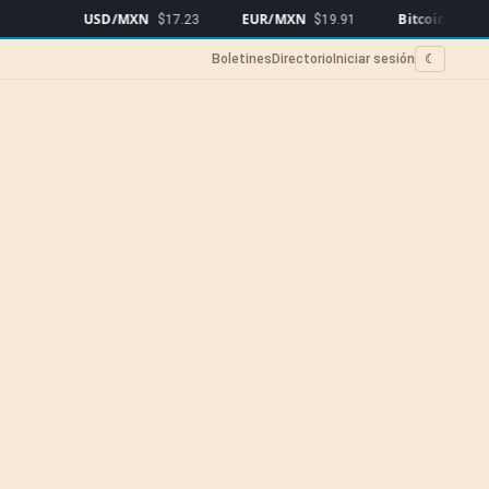
USD/MXN
EUR/MXN
Bitcoin
$17.23
$19.91
$64,757
▲0.91
Boletines
Directorio
Iniciar sesión
☾