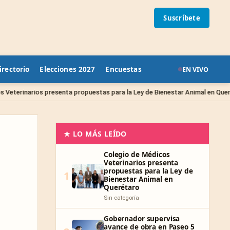
Suscríbete
irectorio
Elecciones 2027
Encuestas
EN VIVO
Sin 
nta propuestas para la Ley de Bienestar Animal en Querétaro
★ LO MÁS LEÍDO
Colegio de Médicos
Veterinarios presenta
propuestas para la Ley de
1
Bienestar Animal en
Querétaro
Sin categoría
Gobernador supervisa
avance de obra en Paseo 5