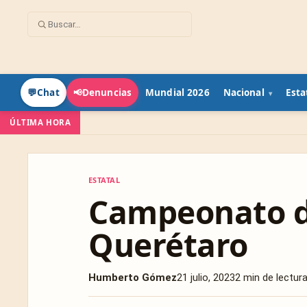
Mundial 2026
Nacional
Esta
💬
Chat
📢
Denuncias
ÚLTIMA HORA
ESTATAL
ESTATAL
Campeonato d
Querétaro
Humberto Gómez
21 julio, 2023
2 min de lectur