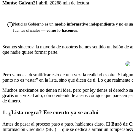
Montse Galvan
21 abril, 2026
8 min de lectura
Noticias Gobierno es un
medio informativo independiente
y no es una
fuentes oficiales —
cómo lo hacemos
.
Seamos sinceros: la mayoría de nosotros hemos sentido un bajón de a
que nadie quiere formar parte.
Pero vamos a desmitificar esto de una vez: la realidad es otra. Si algu
punto no es “estar” en la lista, sino qué dicen de ti. Lo que realmente
Muchos mexicanos no tienen ni idea, pero por ley tienes el derecho sag
gratis
una vez al año, cómo entenderle a esos códigos que parecen jer
de dinero.
1. ¿Lista negra? Ese cuento ya se acabó
Antes de pasar al proceso paso a paso, hablemos claro. El
Buró de C
Información Crediticia (SIC)— que se dedica a armar un rompecabezas 