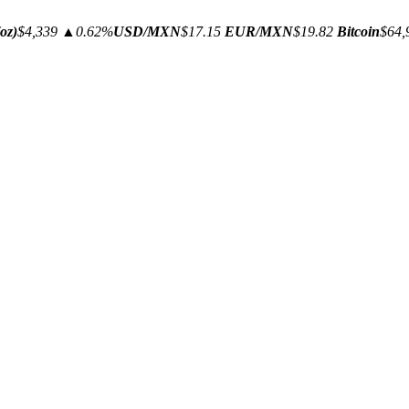
oz)
$4,339
▲0.62%
USD/MXN
$17.15
EUR/MXN
$19.82
Bitcoin
$64,