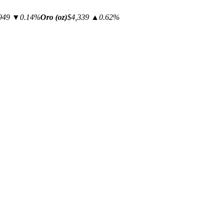
949
▼0.14%
Oro (oz)
$4,339
▲0.62%