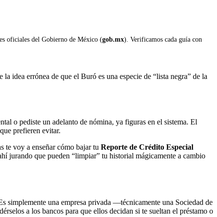
les oficiales del Gobierno de México (
gob.mx
). Verificamos cada guía con
te la idea errónea de que el Buró es una especie de “lista negra” de la
ental o pediste un adelanto de nómina, ya figuras en el sistema. El
que prefieren evitar.
eas te voy a enseñar cómo bajar tu
Reporte de Crédito Especial
 ahí jurando que pueden “limpiar” tu historial mágicamente a cambio
d. Es simplemente una empresa privada —técnicamente una Sociedad de
selos a los bancos para que ellos decidan si te sueltan el préstamo o