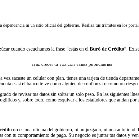
 dependencia ni un sitio oficial del gobierno. Realiza tus trámites en los porta
zúcar cuando escuchamos la frase “estás en el
Buró de Crédito
“. Exis
na vez sacaste un celular con plan, tienes una tarjeta de tienda departam
 cuenta es si el banco te ve como alguien de confianza o como un riesgo 
rado de revisar tus datos sin soltar un solo peso. En las siguientes lín
oglíficos y, sobre todo, cómo esquivar a los estafadores que andan por
rédito
no es una oficina del gobierno, ni un juzgado, ni una autorida
con tu comportamiento de pago. Su negocio es juntar tus datos y vendér