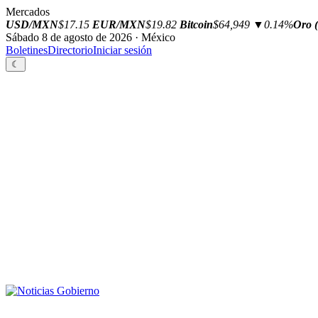
Mercados
USD/MXN
$17.15
EUR/MXN
$19.82
Bitcoin
$64,949
▼0.14%
Oro (
Sábado 8 de agosto de 2026 · México
Boletines
Directorio
Iniciar sesión
☾