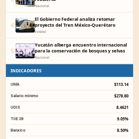
Nacional
El Gobierno Federal analiza retomar
4
proyecto del Tren México-Querétaro
Estatal
Yucatán alberga encuentro internacional
5
para la conservación de bosques y selvas
Nacional
INDICADORES
$113.14
UMA
$278.80
Salario mínimo
8.4621
UDIS
9.05%
TIIE 28
8.50%
Banxico