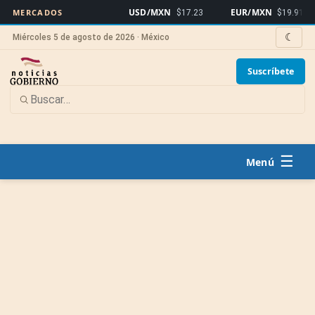
USD/MXN
EUR/MXN
Bi
MERCADOS
$17.23
$19.91
☾
Miércoles 5 de agosto de 2026 · México
Suscríbete
☰