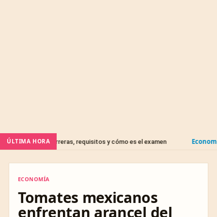
Economía
ÚLTIMA HORA
carreras, requisitos y cómo es el examen
FOVISSSTE 20
ECONOMÍA
ECONOMÍA
Tomates mexicanos
enfrentan arancel del