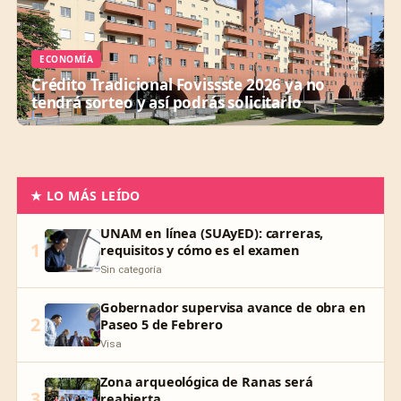
ECONOMÍA
Crédito Tradicional Fovissste 2026 ya no
tendrá sorteo y así podrás solicitarlo
★ LO MÁS LEÍDO
UNAM en línea (SUAyED): carreras,
1
requisitos y cómo es el examen
Sin categoría
Gobernador supervisa avance de obra en
2
Paseo 5 de Febrero
Visa
Zona arqueológica de Ranas será
3
reabierta