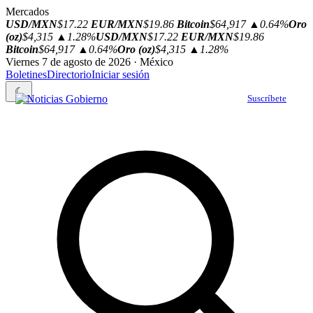
Mercados
USD/MXN
$17.22
EUR/MXN
$19.86
Bitcoin
$64,917
▲0.64%
Oro
(oz)
$4,315
▲1.28%
USD/MXN
$17.22
EUR/MXN
$19.86
Bitcoin
$64,917
▲0.64%
Oro (oz)
$4,315
▲1.28%
Viernes 7 de agosto de 2026 · México
Boletines
Directorio
Iniciar sesión
☾
Suscríbete