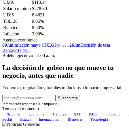
UMA
$113.14
Salario mínimo
$278.80
UDIS
8.4621
TIIE 28
9.05%
Banxico
8.50%
Inflación
3.90%
Agenda económica
09
Jun
Inflación mayo (INEGI)
26
Jun
Decisión de tasa
07:00 h
Banxico
13:00 h
Boletín ejecutivo · 7:00 a. m.
La decisión de gobierno que mueve tu
negocio, antes que nadie
Economía, regulación y trámites traducidos a impacto empresarial.
Suscribirme
Información responsable e imparcial.
Temas del momento
Nacional
Economía
Trámites
SAT
IMSS
Infonavit
Social
Estatal
Internacional
Bienestar
Tecnología