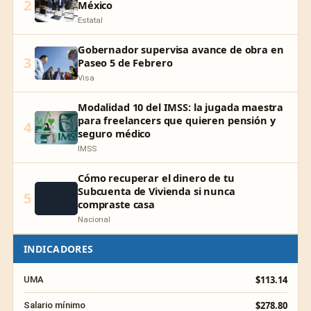
2
México
Estatal
Gobernador supervisa avance de obra en
3
Paseo 5 de Febrero
Visa
Modalidad 10 del IMSS: la jugada maestra
para freelancers que quieren pensión y
4
seguro médico
IMSS
Cómo recuperar el dinero de tu
Subcuenta de Vivienda si nunca
5
compraste casa
Nacional
INDICADORES
$113.14
UMA
$278.80
Salario mínimo