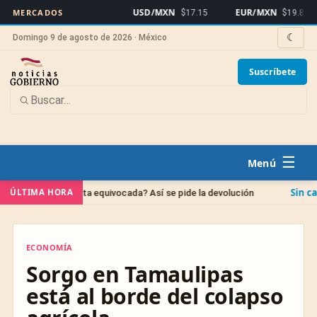
USD/MXN
EUR/MXN
B
MERCADOS
$17.15
$19.81
☾
Domingo 9 de agosto de 2026 · México
Suscríbete
☰
Sin categoría
ÚLTIMA HORA
 cuenta equivocada? Así se pide la devolución
IPAB:
ECONOMÍA
ECONOMÍA
Sorgo en Tamaulipas
está al borde del colapso