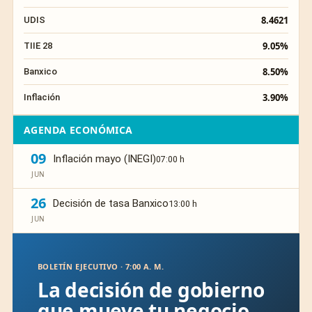
8.4621
UDIS
9.05%
TIIE 28
8.50%
Banxico
3.90%
Inflación
AGENDA ECONÓMICA
09
Inflación mayo (INEGI)
07:00 h
JUN
26
Decisión de tasa Banxico
13:00 h
JUN
BOLETÍN EJECUTIVO · 7:00 A. M.
La decisión de gobierno
que mueve tu negocio,