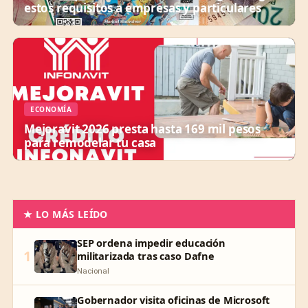
estos requisitos a empresas y particulares
ECONOMÍA
Mejoravit 2026 presta hasta 169 mil pesos
para remodelar tu casa
★ LO MÁS LEÍDO
SEP ordena impedir educación
1
militarizada tras caso Dafne
Nacional
Gobernador visita oficinas de Microsoft