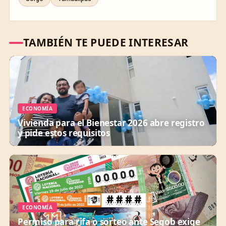
TAMBIÉN TE PUEDE INTERESAR
ECONOMÍA
Vivienda para el Bienestar 2026 abre registro
y pide estos requisitos
ECONOMÍA
Permiso para rifa o sorteo ante Segob exige