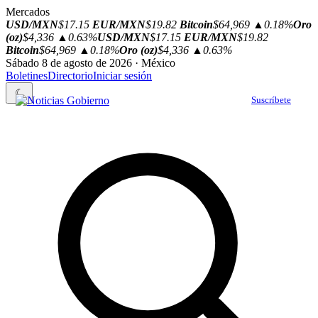
Mercados
USD/MXN
$17.15
EUR/MXN
$19.82
Bitcoin
$64,969
▲0.18%
Oro
(oz)
$4,336
▲0.63%
USD/MXN
$17.15
EUR/MXN
$19.82
Bitcoin
$64,969
▲0.18%
Oro (oz)
$4,336
▲0.63%
Sábado 8 de agosto de 2026 · México
Boletines
Directorio
Iniciar sesión
☾
Suscríbete