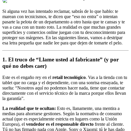
Si alguna vez has intentado reclamar, sabrás de lo que hablo: te
marean con tecnicismos, te dicen que “eso no entra” o intentan
pasarte la pelota de un departamento a otro hasta que te cansas y te
vas a casa con un trasto roto. La realidad es que muchas grandes
superficies y comercios online juegan con tu desconocimiento para
proteger sus márgenes. En las siguientes líneas, vamos a destripar
esa letra pequeña que nadie lee para que dejen de tomarte el pelo.
1. El truco de “Llame usted al fabricante” (y por
qué no debes caer)
Este es el engaño rey en el
retail tecnológico
. Vas a la tienda con tu
tablet que no carga y el dependiente, con una sonrisa ensayada, te
suelta:
“Nosotros aquí no podemos hacer nada, tiene que contactar
directamente con el servicio técnico de la marca porque ellos llevan
la garantía”
.
La realidad que te ocultan:
Esto es, llanamente, una mentira a
medias para ahorrarse gestiones. Según la normativa de consumo
actual (que es especialmente estricta en lugares como la Unión
Europea), el
vendedor es el responsable directo
frente al cliente.
Tú no has firmado nada con Apple, Sony o Xiaomi; tú le has dado