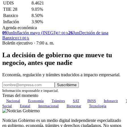
UDIS
8.4621
TIIE 28
9.05%
Banxico
8.50%
Inflación
3.90%
Agenda económica
09
Jun
Inflación mayo (INEGI)
26
Jun
Decisión de tasa
07:00 h
Banxico
13:00 h
Boletín ejecutivo · 7:00 a. m.
La decisión de gobierno que mueve tu
negocio, antes que nadie
Economía, regulación y trámites traducidos a impacto empresarial.
Suscribirme
Información responsable e imparcial.
Temas del momento
Nacional
Economía
Trámites
SAT
IMSS
Infonavit
Social
Estatal
Internacional
Bienestar
Tecnología
Noticias Gobierno es un medio digital independiente especializado
en gobierno, economía, trámites y derechos ciudadanos. No somos