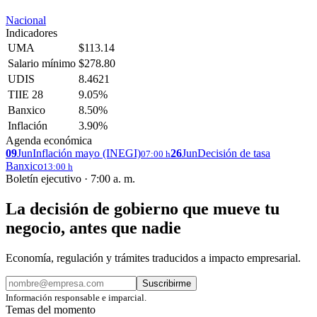
Nacional
Indicadores
UMA
$113.14
Salario mínimo
$278.80
UDIS
8.4621
TIIE 28
9.05%
Banxico
8.50%
Inflación
3.90%
Agenda económica
09
Jun
Inflación mayo (INEGI)
26
Jun
Decisión de tasa
07:00 h
Banxico
13:00 h
Boletín ejecutivo · 7:00 a. m.
La decisión de gobierno que mueve tu
negocio, antes que nadie
Economía, regulación y trámites traducidos a impacto empresarial.
Suscribirme
Información responsable e imparcial.
Temas del momento