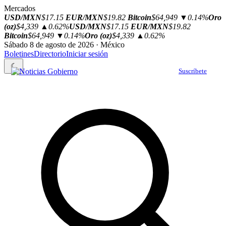
Mercados
USD/MXN
$17.15
EUR/MXN
$19.82
Bitcoin
$64,949
▼0.14%
Oro
(oz)
$4,339
▲0.62%
USD/MXN
$17.15
EUR/MXN
$19.82
Bitcoin
$64,949
▼0.14%
Oro (oz)
$4,339
▲0.62%
Sábado 8 de agosto de 2026 · México
Boletines
Directorio
Iniciar sesión
☾
Suscríbete