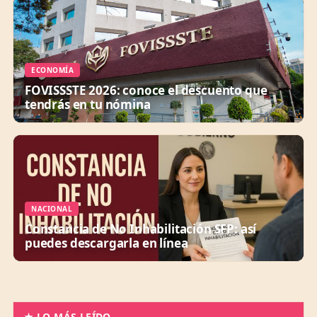
ECONOMÍA
FOVISSSTE 2026: conoce el descuento que
tendrás en tu nómina
NACIONAL
Constancia de No Inhabilitación SFP: así
puedes descargarla en línea
★ LO MÁS LEÍDO