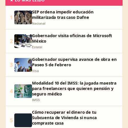
SEP ordena impedir educación
1
militarizada tras caso Dafne
Nacional
Gobernador visita oficinas de Microsoft
2
México
Estatal
Gobernador supervisa avance de obra en
3
Paseo 5 de Febrero
Visa
Modalidad 10 del IMSS: la jugada maestra
para freelancers que quieren pensión y
4
seguro médico
IMSS
Cómo recuperar el dinero de tu
Subcuenta de Vivienda si nunca
5
compraste casa