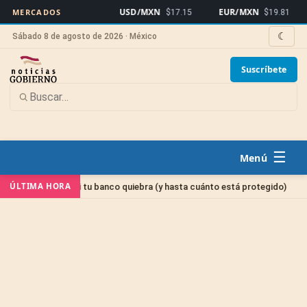
USD/MXN
EUR/MXN
Bit
MERCADOS
$17.15
$19.81
☾
Sábado 8 de agosto de 2026 · México
Suscríbete
☰
Sin categ
ÚLTIMA HORA
ero si tu banco quiebra (y hasta cuánto está protegido)