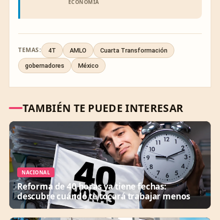
ECONOMÍA
TEMAS:
4T
AMLO
Cuarta Transformación
gobernadores
México
TAMBIÉN TE PUEDE INTERESAR
NACIONAL
Reforma de 40 horas ya tiene fechas:
descubre cuándo te tocará trabajar menos